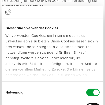
Die Nutzungsklasse W3 (ETAG 005 - 25 Jahre) bestätigt die
wartungsfreie Abdichtung.
Für Untergründe wie EPDM-, Asphalt- und Bitumenbahnen,
Gips- und Zementplatten sowie PU-Isolierschaum. Die
wasserdampfdurchlässige Membran der Flachdachabdichtung
Dieser Shop verwendet Cookies
verhindert eine Tauwasserbildung unterhalb der Abdichtung.
Wir verwenden Cookies, um Ihnen ein optimales
Einkaufserlebnis zu bieten. Diese Cookies lassen sich in
Komponente A: 5,0 kg
drei verschiedene Kategorien zusammenfassen. Die
Komponente B: 0,45 kg
notwendigen werden zwingend für Ihren Einkauf
Die Einarbeitung von Polyestervlies muss in einer Sandwich-
Methode erfolgen.
benötigt. Weitere Cookies verwenden wir, um
anonymisierte Statistiken anfertigen zu können. Andere
Eigenschaften
dienen vor allem Marketing Zwecke. Sie können selbst
Lösemittelfrei und ohne VOC
entscheiden welche Cookies Sie zulassen wollen.
Geruchsneutral
UV- und witterungsbeständig ohne zusätzlichen
Einwilligungsauswahl
Schutzanstrich
Notwendig
Topfzeit: 10 min.
Hautbildungszeit: 30 - 60 min. bei +25 °C