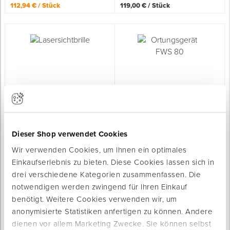
112,94 € / Stück
119,00 € / Stück
Spenglerwerkzeug
Eimer & Behälter
Lasersichtbrille
Ortungsgerät FWS 80
für die genaue Arbeit mit Lasergeräten
zur Ortung von Holz, Metall und
Stromleitungen
Sofort lieferbar
Sofort lieferbar
Dieser Shop verwendet Cookies
Farbe: grün
Länge: 149 mm
Größe: Universal
Farbe: orange, schwarz
Wir verwenden Cookies, um Ihnen ein optimales
14,95 € / Stück
55,00 € / Stück
Einkaufserlebnis zu bieten. Diese Cookies lassen sich in
drei verschiedene Kategorien zusammenfassen. Die
notwendigen werden zwingend für Ihren Einkauf
benötigt. Weitere Cookies verwenden wir, um
anonymisierte Statistiken anfertigen zu können. Andere
dienen vor allem Marketing Zwecke. Sie können selbst