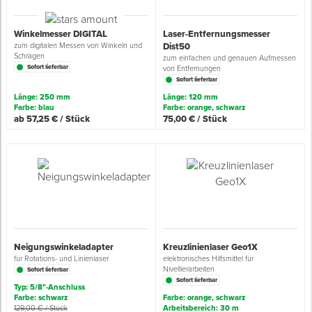
Grundierungen
Werkstatt & Baustelle
Fußbodentechnik
Ü
Z
S
P
D
M
Sockelbefestigungen
Putzprofile & Anputzleisten
Flüssigabdichtungen
Tapezieren
Transporthilfen
Kopfschutz
Winkelmesser DIGITAL
Laser-Entfernungsmesser
zum digitalen Messen von Winkeln und
Dist50
Schrägen
zum einfachen und genauen Aufmessen
Verdünner
Werkzeug & Zubehör
Holz- & Innenausbau
S
S
S
T
Holzboden-Finish
Tapeten & Wandvliese
Spengler- & Klempnerbedarf
Spachteln & Verputzen
Werkzeugaufbewahrung
Schutzanzüge
Sofort lieferbar
von Entfernungen
Sofort lieferbar
Länge: 250 mm
Länge: 120 mm
Wand, Fassade & Keller
Lagerräumung: bis zu 70 %
S
M
Bodenprofile und Leisten
Wärmedämmverbundsysteme (WDVS)
Bohren & Schrauben
Eimer & Behälter
Schutzbrillen
Farbe: blau
Farbe: orange, schwarz
ab 57,25 € / Stück
75,00 € / Stück
Arbeitsschutz & Bekleidung
Steildach & Flachdach
S
Fußbodentemperierung
Markieren & Messen
Hilfsstoffe
Warnwesten
Wand, Fassade & Keller
T
Sägen & Hobeln
Überziehschuhe
Werkstatt & Baustelle
T
Schleifen
Bekleidung
Werkzeug & Zubehör
Z
Schneiden & Trennen
Neigungswinkeladapter
Kreuzlinienlaser Geo1X
für Rotations- und Linienlaser
elektronisches Hilfsmittel für
Nivellierarbeiten
Sofort lieferbar
Z
Verfugen & Schäumen
Sofort lieferbar
Typ: 5/8"-Anschluss
Farbe: schwarz
Farbe: orange, schwarz
D
129,00 € / Stück
Arbeitsbereich: 30 m
Montage & Montagehilfsmittel