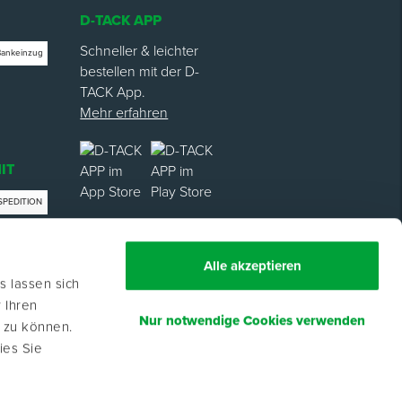
D-TACK APP
Schneller & leichter
Bankeinzug
bestellen mit der D-
TACK App.
Mehr erfahren
IT
SPEDITION
trag
Alle akzeptieren
s lassen sich
 Ihren
Nur notwendige Cookies verwenden
n zu können.
ies Sie