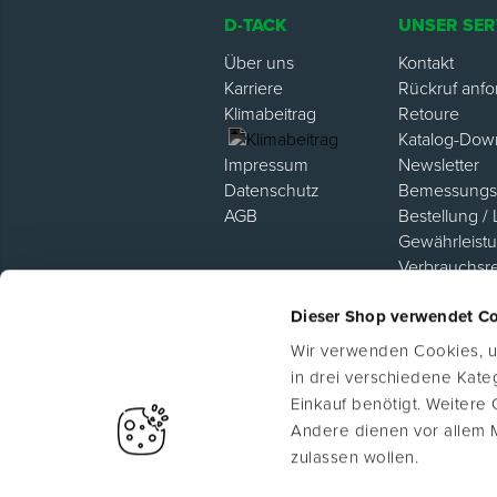
D-TACK
UNSER SER
Über uns
Kontakt
Karriere
Rückruf anfo
Klimabeitrag
Retoure
Katalog-Dow
Newsletter
Impressum
Bemessungsh
Datenschutz
Bestellung / 
AGB
Gewährleist
Verbrauchsr
Hilfe / FAQ
Dieser Shop verwendet C
Lieferanten P
Wir verwenden Cookies, um
in drei verschiedene Kat
Einkauf benötigt. Weitere
Andere dienen vor allem 
zulassen wollen.