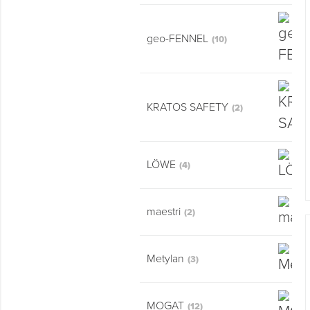
Montage & Montagehilfsmittel
geo-FENNEL
(10)
Spenglerwerkzeug
Eimer & Behälter
KRATOS SAFETY
(2)
LÖWE
(4)
maestri
(2)
Metylan
(3)
MOGAT
(12)