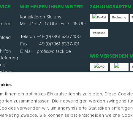
VICE
WIR HELFEN IHNEN WEITER!
ZAHLUNGSARTEN
Kontaktieren Sie uns.
Rechnung
rdern
Mo - Do: 7 - 17 Uhr | Fr: 7 - 16 Uhr
Vorkasse
Telefon
+49 (0)7361 6337-100
nload
Fax
+49 (0)7361 6337-101
ilfen
E-Mail
profis@d-tack.de
WIR VERSENDEN M
Lieferung
ung
echner
*Versand mit Klimabei
ookies
ortal
 Ihnen ein optimales Einkaufserlebnis zu bieten. Diese Cookie
FOLGE UNS
egorien zusammenfassen. Die notwendigen werden zwingend für
 Cookies verwenden wir, um anonymisierte Statistiken anfertige
Marketing Zwecke. Sie können selbst entscheiden welche Cook