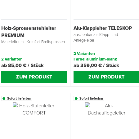
Übergangsprofile
Ziegelbefestigung & Windsogsicherung
Substrate, Sprossen & Dünger
PU-Pistolen
Dach-Spezialwerkzeug
Mutter- & Flächenspachteln
Holz-Sprossenstehleiter
Alu-Klappleiter TELESKOP
Sockelleisten
Schneesicherung & Dachbegehung
Scheren
Traufeln & Rakeln
PREMIUM
ausziehbar als Klapp- und
Anlegeleiter
Malerleiter mit Komfort-Breitsprossen
Spachteln
Messwerkzeuge
2 Varianten
2 Varianten
Farbe: aluminium-blank
Sägen
ab 85,00 € / Stück
ab 359,00 € / Stück
Tacker
ZUM PRODUKT
ZUM PRODUKT
Traufeln & Kellen
Sofort lieferbar
Sofort lieferbar
Zangen
Zwingen & Klemmen
Drucksprühpumpen