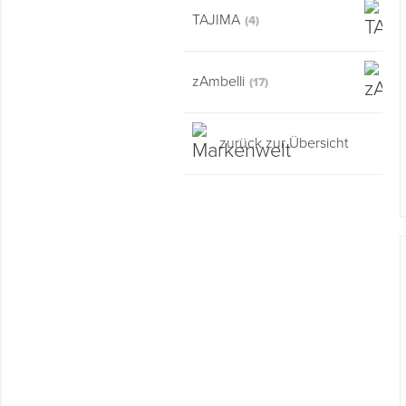
TAJIMA
(4)
zAmbelli
(17)
zurück zur Übersicht