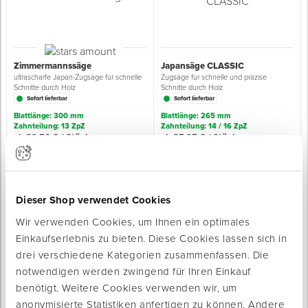
Grundierungen
Werkstatt & Baustelle
Fußbodentechnik
Ü
Z
S
P
D
M
Sockelbefestigungen
Putzprofile & Anputzleisten
Flüssigabdichtungen
Tapezieren
Transporthilfen
Kopfschutz
Verdünner
Werkzeug & Zubehör
Holz- & Innenausbau
S
S
S
T
Holzboden-Finish
Tapeten & Wandvliese
Spengler- & Klempnerbedarf
Spachteln & Verputzen
Werkzeugaufbewahrung
Schutzanzüge
Zimmermannssäge
Japansäge CLASSIC
ultrascharfe Japan-Zugsäge für schnelle
Zugsäge für schnelle und präzise
Schnitte durch Holz
Schnitte durch Holz
Wand, Fassade & Keller
Lagerräumung: bis zu 70 %
S
M
Bodenprofile und Leisten
Wärmedämmverbundsysteme (WDVS)
Bohren & Schrauben
Eimer & Behälter
Schutzbrillen
Sofort lieferbar
Sofort lieferbar
Blattlänge: 300 mm
Blattlänge: 265 mm
Zahnteilung: 13 ZpZ
Zahnteilung: 14 / 16 ZpZ
Arbeitsschutz & Bekleidung
Steildach & Flachdach
S
Fußbodentemperierung
Markieren & Messen
Hilfsstoffe
Warnwesten
ab 29,50 € / Stück
ab 35,95 € / Stück
Wand, Fassade & Keller
T
Sägen & Hobeln
Überziehschuhe
Dieser Shop verwendet Cookies
Werkstatt & Baustelle
T
Schleifen
Bekleidung
Wir verwenden Cookies, um Ihnen ein optimales
Werkzeug & Zubehör
Z
Schneiden & Trennen
Einkaufserlebnis zu bieten. Diese Cookies lassen sich in
drei verschiedene Kategorien zusammenfassen. Die
Japansäge 2K-Softgriff
Japansäge - Ersatzblatt
Z
notwendigen werden zwingend für Ihren Einkauf
Verfugen & Schäumen
Zugsäge für schnelle und präzise
passend für die Modelle "CLASSIC" und
Schnitte durch Holz
"2K-Softgriff"
benötigt. Weitere Cookies verwenden wir, um
Sofort lieferbar
Sofort lieferbar
anonymisierte Statistiken anfertigen zu können. Andere
D
Montage & Montagehilfsmittel