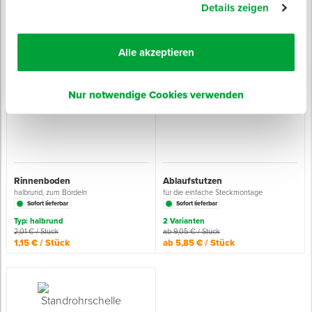
Sofort lieferbar
Sofort lieferbar
Details zeigen
3 Varianten
Länge: 420 mm
Länge: 1 m
ab 21,55 € / Stück
45,75 € / Stück
Alle akzeptieren
ab 14,15 € / Stück
31,59 € / Stück
Nur notwendige Cookies verwenden
Rinnenboden
Ablaufstutzen
halbrund, zum Bördeln
für die einfache Steckmontage
Sofort lieferbar
Sofort lieferbar
Typ: halbrund
2 Varianten
2,01 € / Stück
ab 9,05 € / Stück
1,15 € / Stück
ab 5,85 € / Stück