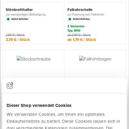
Stirnbretthalter
Fallrohrschelle
zur wandseitigen Befestigung
zur Fixierung von Fallrohren
Sofort lieferbar
Sofort lieferbar
2 Varianten
Typ: M10
2,85 € / Stück
ab 2,95 € / Stück
2,75 € / Stück
ab 1,79 € / Stück
Stockschraube
Fallrohrbogen
zur Befestigung von Rohrschellen
für die einfache Steckmontage
Sofort lieferbar
Sofort lieferbar
Dieser Shop verwendet Cookies
6 Varianten
0,95 € / Stück
ab 6,55 € / Stück
Wir verwenden Cookies, um Ihnen ein optimales
0,79 € / Stück
ab 3,99 € / Stück
Einkaufserlebnis zu bieten. Diese Cookies lassen sich in
drei verschiedene Kategorien zusammenfassen. Die