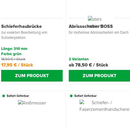
Übergangsprofile
Ziegelbefestigung & Windsogsicherung
Substrate, Sprossen & Dünger
PU-Pistolen
Dach-Spezialwerkzeug
Mutter- & Flächenspachteln
Schieferhaubrücke
Abrissschaber BOSS
Sockelleisten
Schneesicherung & Dachbegehung
Scheren
Traufeln & Rakeln
zur exakten Bearbeitung von
für mühelose Abrissarbeiten am Dach
Schieferplatten
Spachteln
Messwerkzeuge
Länge: 310 mm
Farbe: grün
Sägen
18,50 € / Stück
2 Varianten
17,95 € / Stück
ab 78,50 € / Stück
Tacker
ZUM PRODUKT
ZUM PRODUKT
Traufeln & Kellen
Sofort lieferbar
Sofort lieferbar
Zangen
Zwingen & Klemmen
Drucksprühpumpen