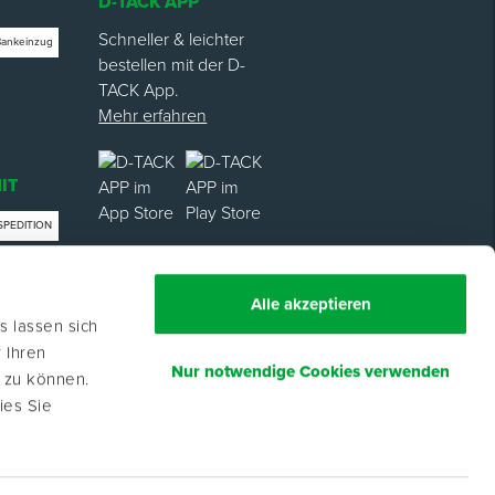
D-TACK APP
Schneller & leichter
Bankeinzug
bestellen mit der D-
TACK App.
Mehr erfahren
IT
SPEDITION
trag
Alle akzeptieren
s lassen sich
 Ihren
Nur notwendige Cookies verwenden
n zu können.
ies Sie
eibende, Freiberufler und öffentliche