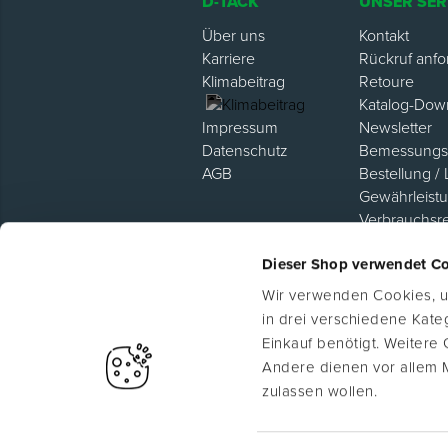
D-TACK
UNSER SER
Über uns
Kontakt
Karriere
Rückruf anfo
Klimabeitrag
Retoure
Katalog-Dow
Newsletter
Impressum
Bemessungsh
Datenschutz
Bestellung / 
AGB
Gewährleist
Verbrauchsr
Hilfe / FAQ
Dieser Shop verwendet C
Lieferanten P
Wir verwenden Cookies, um
in drei verschiedene Kat
Einkauf benötigt. Weitere
Andere dienen vor allem 
zulassen wollen.
Ⓒ