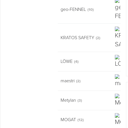
Montage & Montagehilfsmittel
geo-FENNEL
(10)
Spenglerwerkzeug
Eimer & Behälter
KRATOS SAFETY
(2)
LÖWE
(4)
maestri
(2)
Metylan
(3)
MOGAT
(12)