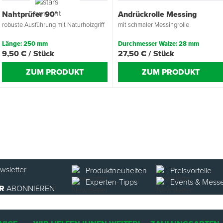
Nahtprüfer 90°
Andrückrolle Messing
robuste Ausführung mit Naturholzgriff
mit schmaler Messingrolle
Länge: 250 mm
Durchmesser Walze: 28 mm
9,50 € / Stück
27,50 € / Stück
ZUM PRODUKT
ZUM PRODUKT
Produktneuheiten
Preisvorteile
Experten-Tipps
Events & Mess
R
ABONNIEREN