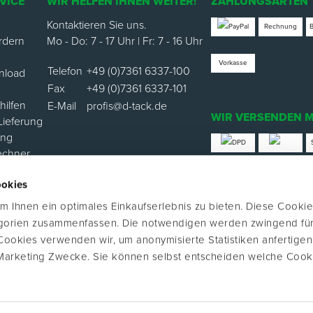
VICE
WIR HELFEN IHNEN WEITER!
ZAHLUNGSARTEN
Kontaktieren Sie uns.
Rechnung
rdern
Mo - Do: 7 - 17 Uhr | Fr: 7 - 16 Uhr
Vorkasse
Telefon
+49 (0)7361 6337-100
nload
Fax
+49 (0)7361 6337-101
ilfen
E-Mail
profis@d-tack.de
WIR VERSENDEN M
Lieferung
ung
echner
*Versand mit Klimabei
ookies
ortal
 Ihnen ein optimales Einkaufserlebnis zu bieten. Diese Cookie
FOLGE UNS
egorien zusammenfassen. Die notwendigen werden zwingend für
 Cookies verwenden wir, um anonymisierte Statistiken anfertige
Marketing Zwecke. Sie können selbst entscheiden welche Cook
Verkauf nur an Unternehmer, Gewerbetr
 2026 D-TACK GmbH. Alle Rechte