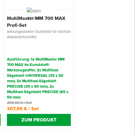
MultiMaster MM 700 MAX
Profi-Set
leistungsstarker Oszillierer für höchste
Arbeitsfortschritte
Ausführung: 1x MultiMaster MM
700 MAX im Kunststoff-
Werkzeugkoffer, 2x Multitool-
Sägeblatt UNIVERSAL (35 x 50
mm), 2x Multitool-Sägeblatt
PRECISE (35 x 50 mm), 2x
Multitool-Sägeblatt PRECISE (65 x
50 mm)
399,00 € / Set
307,95 € / Set
ZUM PRODUKT