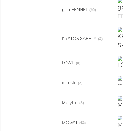
Montage & Montagehilfsmittel
geo-FENNEL
(10)
Spenglerwerkzeug
Eimer & Behälter
KRATOS SAFETY
(2)
LÖWE
(4)
maestri
(2)
Metylan
(3)
MOGAT
(12)