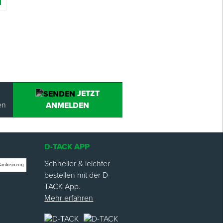
JETZT
en
ANMELDEN
D-TACK APP
Schneller & leichter
Bankeinzug
bestellen mit der D-
TACK App.
Mehr erfahren