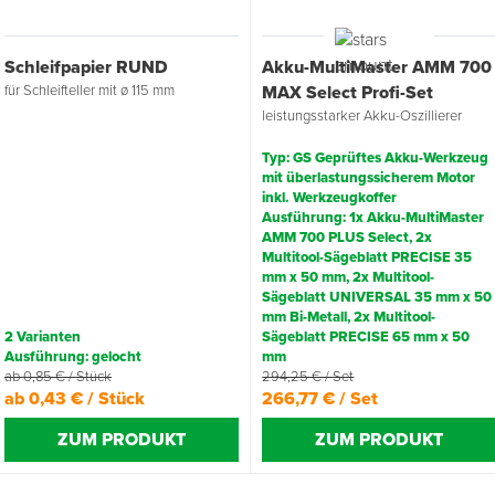
Schleifpapier RUND
Akku-MultiMaster AMM 700
für Schleifteller mit ø 115 mm
MAX Select Profi-Set
leistungsstarker Akku-Oszillierer
Typ: GS Geprüftes Akku-Werkzeug
mit überlastungssicherem Motor
inkl. Werkzeugkoffer
Ausführung: 1x Akku-MultiMaster
AMM 700 PLUS Select, 2x
Multitool-Sägeblatt PRECISE 35
mm x 50 mm, 2x Multitool-
Sägeblatt UNIVERSAL 35 mm x 50
mm Bi-Metall, 2x Multitool-
2 Varianten
Sägeblatt PRECISE 65 mm x 50
Ausführung: gelocht
mm
ab 0,85 € / Stück
294,25 € / Set
ab 0,43 € / Stück
266,77 € / Set
ZUM PRODUKT
ZUM PRODUKT