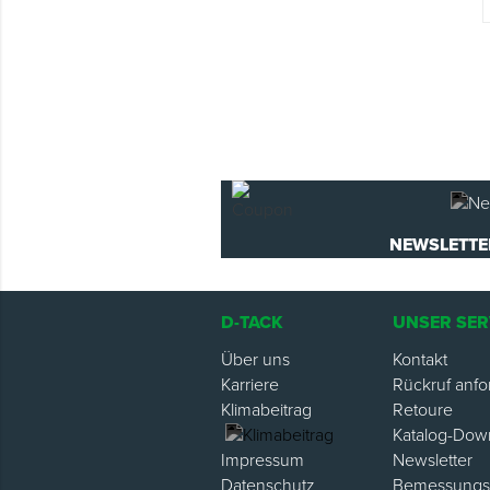
NEWSLETTE
D-TACK
UNSER SER
Über uns
Kontakt
Karriere
Rückruf anfo
Klimabeitrag
Retoure
Katalog-Dow
Newsletter
Impressum
Bemessungsh
Datenschutz