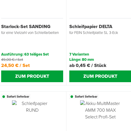
Übergangsprofile
Ziegelbefestigung & Windsogsicherung
Substrate, Sprossen & Dünger
PU-Pistolen
Dach-Spezialwerkzeug
Mutter- & Flächenspachteln
Starlock-Set SANDING
Schleifpapier DELTA
Sockelleisten
Schneesicherung & Dachbegehung
Scheren
Traufeln & Rakeln
für eine Vielzahl von Schleifarbeiten
für FEIN Schleifplatte SL 3-Eck
Spachteln
Messwerkzeuge
Ausführung: 63 teiliges Set
7 Varianten
Sägen
49,00 € / Set
Länge: 80 mm
24,50 € / Set
ab 0,45 € / Stück
Tacker
ZUM PRODUKT
ZUM PRODUKT
Traufeln & Kellen
Sofort lieferbar
Sofort lieferbar
Zangen
Zwingen & Klemmen
Drucksprühpumpen