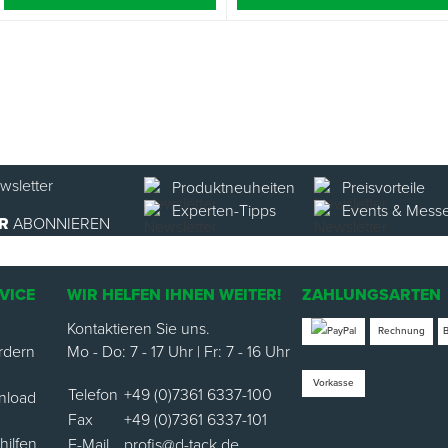
Produktneuheiten
Preisvorteile
Experten-Tipps
Events & Mess
R
ABONNIEREN
VICE
WIR HELFEN IHNEN WEITER!
ZAHLUNGSARTEN
Kontaktieren Sie uns.
Rechnung
rdern
Mo - Do: 7 - 17 Uhr | Fr: 7 - 16 Uhr
Vorkasse
Telefon
+49 (0)7361 6337-100
nload
Fax
+49 (0)7361 6337-101
ilfen
E-Mail
profis@d-tack.de